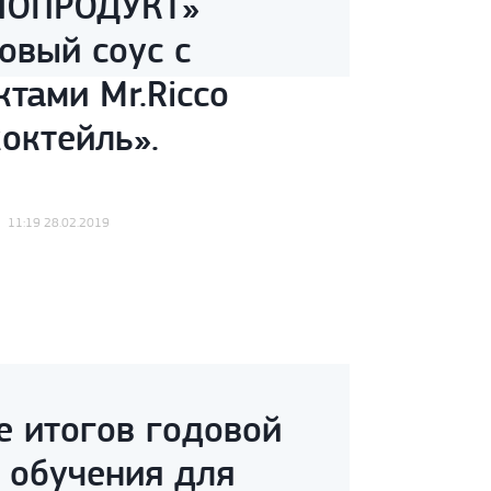
ИОПРОДУКТ»
овый соус с
тами Mr.Ricco
октейль».
11:19 28.02.2019
е итогов годовой
 обучения для