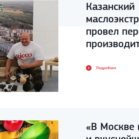
Казанский
маслоэкст
провел пе
производи
сельхозпр
Подробнее
«В Москве 
и вкуснейш