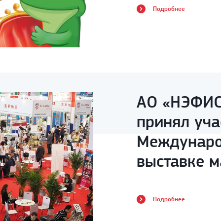
Подробнее
АО «НЭФИ
принял уча
Междунаро
выставке м
бизнеса в г
Подробнее