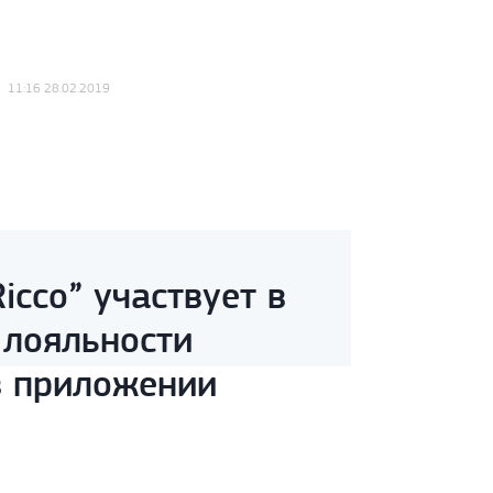
11:16 28.02.2019
icco” участвует в
 лояльности
в приложении