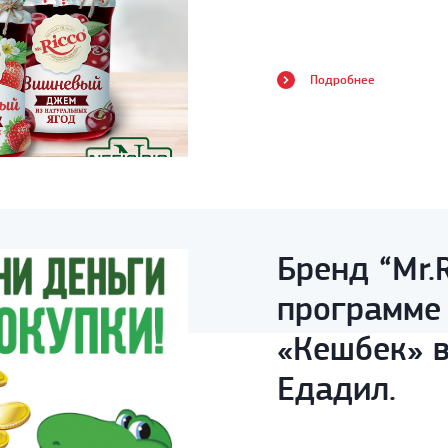
Подробнее
Бренд “Mr.R
программе
«Кешбек» 
Едадил.