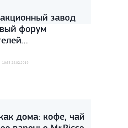
ракционный завод
рвый форум
телей
одукции Поволжья.
10:53 28.02.2019
как дома: кофе, чай
ее варенье Mr.Ricco».