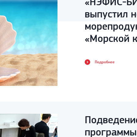
«НЭФИС-Б
выпустил н
морепродук
«Морской к
Подробнее
Подведени
программы