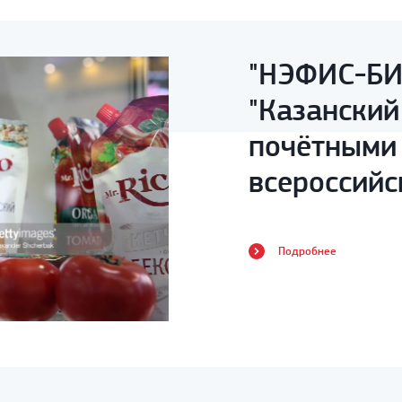
"НЭФИС-БИ
"Казанский
почётными
всероссийс
«Золотая о
Подробнее