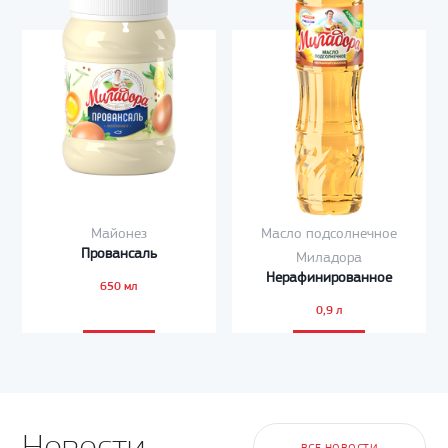
Майонез
Масло подсолнечное
Провансаль
Миладора
Нерафинированное
650 мл
0,9 л
Новости