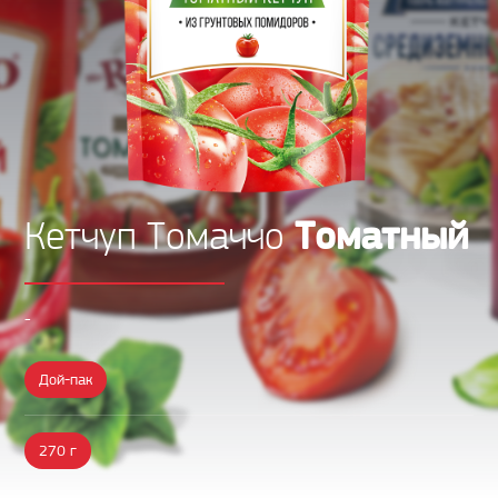
Томатный
Кетчуп Томаччо
-
Дой-пак
270 г