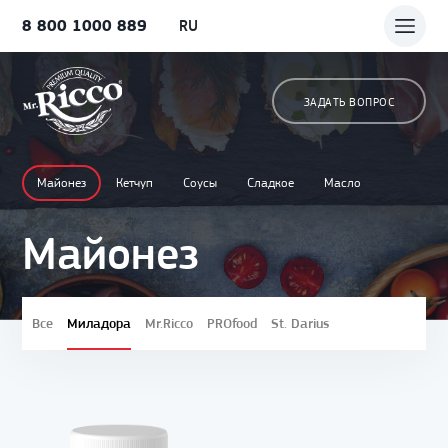
8 800 1000 889
RU
ЗАДАТЬ ВОПРОС
Майонез
Кетчуп
Соусы
Сладкое
Масло
Майонез
Все
Миладора
Mr.Ricco
PROfood
St. Darius