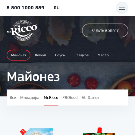
8 800 1000 889
RU
ЗАДАТЬ ВОПРОС
Майонез
Кетчуп
Соусы
Сладкое
Масло
Майонез
Все
Миладора
Mr.Ricco
PROfood
St. Darius